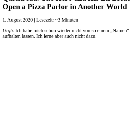
Open a Pizza Parlor in Another World
1. August 2020
|
Lesezeit: ~3 Minuten
Urgh.
Ich habe mich schon wieder nicht von so einem „Namen“
aufhalten lassen. Ich lerne aber auch nicht dazu.
Autor:
Kaya Kizaki
Illustrator:
Shiso
Genre:
Fantasy, Slice of Life, Romance
Quelle:
Original
Bände:
1
Premiere:
Januar 2017 (japanisch), November 2018
(englisch)
Story:
Save the World...With Pizza?! After being struck and
killed by a delivery bike, Kaito is given the opportunity
to be reborn in an alternate world as one of three "hero"
classes:
A swordsman