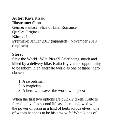
A magician
A hero who saves the world with pizza
When the first two options are quickly taken, Kaito is
forced to live his second life as a hero endowed with
the power of pizza in a land of herbivorous elves...one
of whom happens to be his new wife! What kinds of
pizza-related adventures lie ahead for our High-Calorie
Hero and his food-obsessed elf bride?
Das war mal wieder ein ganz klarer Reinfall. Aber immerhin war es
ein recht kurzes Leiden, denn wirklich lang ist die Light Novel
nicht. Ich kann allerdings auch nicht nachvollziehen was
irgendjemanden dazu bewegen konnte, hiervon die Lizenz zu
erwerben. Die Handlung ist auf jeden Fall mal völlig Banane,
Charakterentwicklung ist nicht vorhanden, Lore zur der Welt gibt es
nicht und die Charaktere selbst taugen in der Wurst nichts. Sie sind
nicht einmal sonderlich sympathisch, weil man einfach nichts über
sie erfährt. Es passiert einfach nichts, außer, dass unser "Held" hier
vier- oder fünfmal eine Pizza backt und eine Elfin als Frau
aufgedrückt bekommt. Das war’s dann aber auch schon. Wie es
irgendwie dazu gekommen ist, dass diese Light Novel das Genre
"Romance" haben soll, ist mir unbeschreiblich. Da ist nichts! Gar
nichts! Sie frisst mehr Pizzateig oder andere Dinge, als dass da
Dialog zwischen den Charakteren ist! Hier und da kommt noch
einmal ein Charakter hinzu, nur um dann im nächsten Absatz schon