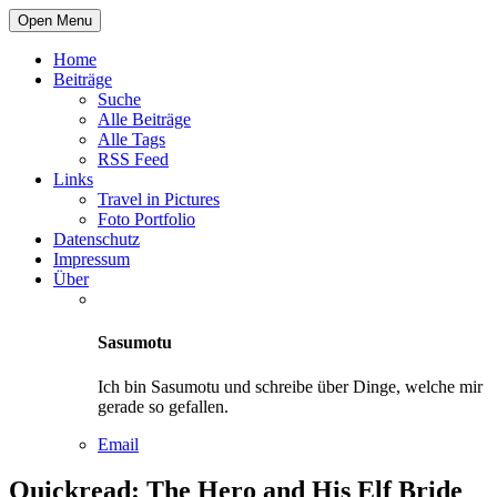
Open Menu
Home
Beiträge
Suche
Alle Beiträge
Alle Tags
RSS Feed
Links
Travel in Pictures
Foto Portfolio
Datenschutz
Impressum
Über
Sasumotu
Ich bin Sasumotu und schreibe über Dinge, welche mir
gerade so gefallen.
Email
Quickread: The Hero and His Elf Bride