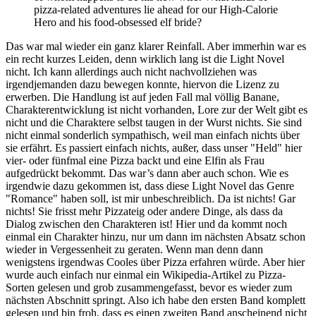
wieder in Vergessenheit zu geraten. Wenn man denn dann
wenigstens irgendwas Cooles über Pizza erfahren würde. Aber hier
wurde auch einfach nur einmal ein Wikipedia-Artikel zu Pizza-
Sorten gelesen und grob zusammengefasst, bevor es wieder zum
nächsten Abschnitt springt. Also ich habe den ersten Band komplett
gelesen und bin froh, dass es einen zweiten Band anscheinend nicht
geben wird. Auch wenn der erste Band nicht einmal ein ordentliches
Ende hat. Ich habe nach wie vor absolut keine Ahnung, was mit
dieser Geschichte bezweckt werden sollte. Unterhaltung war es
zumindest nicht.
Tags:
Quick
Light Novels
Mehr Lesen
Fazit der Winter Season 2023
30. März 2023
Genauso unbeständig wie das Wetter in letzter Zeit war auch das
Erscheinen von Anime-Episoden in der Winter Season 2023.
Während vielerorts……
Weiterlesen