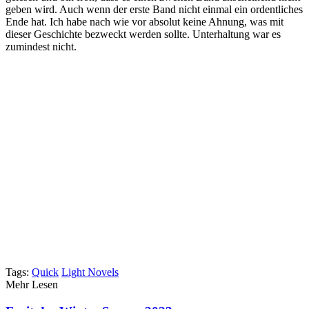
Quickread: When a Clueless First-Person Shooter Player Falls
into Another World
31. Juli 2026
Quickread: I Like Villains, so I Reincarnated as One
24. Juli 2026