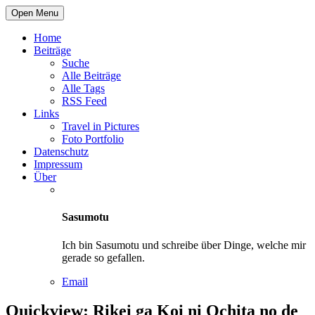
Open Menu
Home
Beiträge
Suche
Alle Beiträge
Alle Tags
RSS Feed
Links
Travel in Pictures
Foto Portfolio
Datenschutz
Impressum
Über
Sasumotu
Ich bin Sasumotu und schreibe über Dinge, welche mir
gerade so gefallen.
Email
Quickview: Rikei ga Koi ni Ochita no de