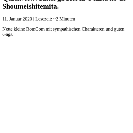
Shoumeishitemita.
11. Januar 2020
|
Lesezeit: ~2 Minuten
Nette kleine RomCom mit sympathischen Charakteren und guten
Gags.
Studio:
Zero-G
Genre:
Comedy, Romance
Quelle:
Manga
Episoden:
12
Premiere:
11. Januar 2020
Story:
Yukimura Shinya, and Himuro Ayame are two
scientists that want to find out if love can be solved by a
scientific theory. These two scientists also have feelings
for each other and want to be able to solve their true
feelings through similar theoretical facts. With this
perfect opportunity, these scientists will attempt to solve
the theory of the love they express for each other.