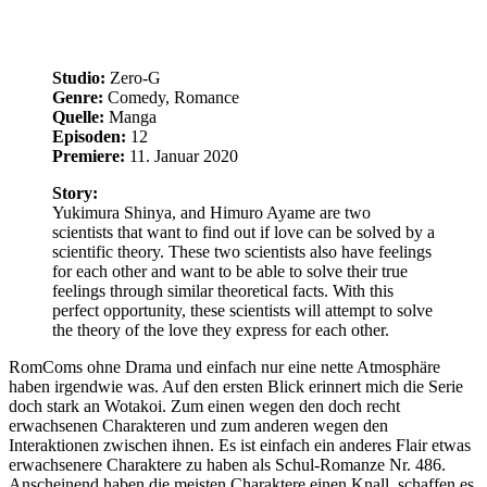
RomComs ohne Drama und einfach nur eine nette Atmosphäre
haben irgendwie was. Auf den ersten Blick erinnert mich die Serie
doch stark an Wotakoi. Zum einen wegen den doch recht
erwachsenen Charakteren und zum anderen wegen den
Interaktionen zwischen ihnen. Es ist einfach ein anderes Flair etwas
erwachsenere Charaktere zu haben als Schul-Romanze Nr. 486.
Anscheinend haben die meisten Charaktere einen Knall, schaffen es
aber trotzdem (oder vielleicht auch gerade deswegen) sehr
sympathisch zu sein. Die Romanze zwischen Yukimura und Himuro
startet auch direkt in der ersten Episode. Bis sie diese allerdings
wissenschaftlich beweisen können, wird wohl auch seine Zeit
dauern. Was die Comedy angeht, hatte die erste Episode echt ein
paar gute Momente. Da die Basis für die Gags bisher aber immer
auf irgendwelche Experimente rund um deren Romanze
zurückzuführen ist, ist der Witz allerdings auch schnell abgenutzt.
Die Animationen sind okay, bei so einem Titel nun allerdings nichts
Außergewöhnliches zu erwarten. In manchen Szenen empfand ich
alles etwas zu gefüllt mit irgendwelchen Formeln, Erläuterungen
oder Thesen. Für einen genauen Blick sind die Momente dann auch
wieder zu schnell vorbei. Insgesamt wirkt es aber wie ein netter
RomCom-Anime für zwischendurch. Ich bin auch gespannt auf die
noch kommenden Charaktere.
Tags:
Anime
Quick