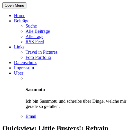
Open Menu
Home
Beiträge
Suche
Alle Beiträge
Alle Tags
RSS Feed
Links
Travel in Pictures
Foto Portfolio
Datenschutz
Impressum
Über
Sasumotu
Ich bin Sasumotu und schreibe über Dinge, welche mir
gerade so gefallen.
Email
Quickview: Little Busters!: Refrain