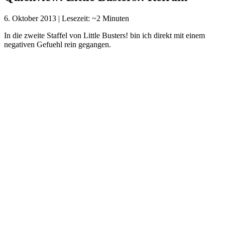
6. Oktober 2013
|
Lesezeit: ~2 Minuten
In die zweite Staffel von Little Busters! bin ich direkt mit einem
negativen Gefuehl rein gegangen.
Studio:
J.C. Staff
Genre:
Comedy, Drama, Romance, School
Episoden:
???
Premiere:
5. Oktober 2013
Story:
Zweite Staffel von Little Busters!
Ich bin schon in der ersten Staffel mit den Charakteren (ausser Rin)
nicht wirklich warm geworden. Weiterhin bin ich auch immer noch
der Meinung, dass man J.C. Staff nicht den Auftrag fuer eine Anime
Adaption einer Visual Novel oder Light Novel in in die Hand
druecken sollte. Die erste Episode von Little Busters!: Refrain
bestaetigt dann auch schon das Gefuehl, mit dem ich in den Anime
herein gegangen bin. Rin gefaellt mir weiterhin als Charakter, bei