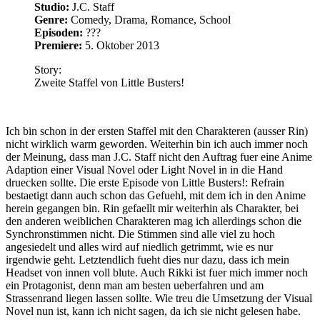
den anderen weiblichen Charakteren mag ich allerdings schon die
Synchronstimmen nicht. Die Stimmen sind alle viel zu hoch
angesiedelt und alles wird auf niedlich getrimmt, wie es nur
irgendwie geht. Letztendlich fueht dies nur dazu, dass ich mein
Headset von innen voll blute. Auch Rikki ist fuer mich immer noch
ein Protagonist, denn man am besten ueberfahren und am
Strassenrand liegen lassen sollte. Wie treu die Umsetzung der Visual
Novel nun ist, kann ich nicht sagen, da ich sie nicht gelesen habe.
Allerdings hat da auch schon die erste Staffel ausgereicht um mir
jeglichen Gedanken in die Richtung die Novel zu lesen
auszutreiben. Wo gegen man bei der Serie allerdings nichts sagen
kann ist zum einen die Animationsqualitaet. Die ist wie von J.C.
Staff gewohnt im oberen Durchschnitt anzusiedeln. Ganz klarer
Pluspunkt ist die Musik, welche von Maeda Jun und Orito Shinji
stammt. Dies reicht letztendlich aber nicht einmal annaehernd aus
um mir den Anime auch nur irgendwie schmackhaft zu machen.
Wertung:
Tags:
Quick
Anime
Mehr Lesen