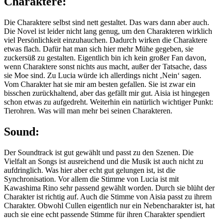
Sound:
Der Soundtrack ist gut gewählt und passt zu den Szenen. Die
Vielfalt an Songs ist ausreichend und die Musik ist auch nicht zu
aufdringlich. Was hier aber echt gut gelungen ist, ist die
Synchronisation. Vor allem die Stimme von Lucia ist mit
Kawashima Rino sehr passend gewählt worden. Durch sie blüht der
Charakter ist richtig auf. Auch die Stimme von Aisia passt zu ihrem
Charakter. Obwohl Cullen eigentlich nur ein Nebencharakter ist, hat
auch sie eine echt passende Stimme für ihren Charakter spendiert
bekommen. Aber letztendlich ist es hier vor allem Lucia, die mit
ihrer Synchronisationsstimme überzeugen kann. Hier hat man sich
echt sehr viel Mühe gegeben.
Fazit:
Die Handlung ist recht simpel und vorhersehbar. Die Charaktere
sind gut gestaltet, für meinen Geschmack aber etwas flach.
Trotzdem entpuppt sich KARAKARA aber als ein solider Slice of
Life Titel mit liebenswerten Charakteren und einer hervorragenden
Synchronisation. Die Illustrationen sind kunstvoll gestaltet und
KARAKARA hat trotz seiner Kürze gut unterhalten. Ich hätte mir