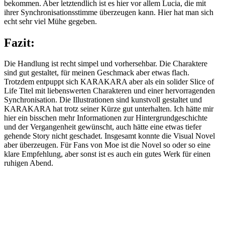
hier ein bisschen mehr Informationen zur Hintergrundgeschichte
und der Vergangenheit gewünscht, auch hätte eine etwas tiefer
gehende Story nicht geschadet. Insgesamt konnte die Visual Novel
aber überzeugen. Für Fans von Moe ist die Novel so oder so eine
klare Empfehlung, aber sonst ist es auch ein gutes Werk für einen
ruhigen Abend.
Tags:
Visual Novels
Review
Mehr Lesen
Visual Novel Review: Ao no Kanata no Four
Rhythm
2. Dezember 2020
Mal wieder ein Visual Novel Review. So etwas hatten wir schon
länger nicht mehr. Eigentlich habe ich die Novel auch schon vor
einer ganzen Z……
Weiterlesen
Visual Novel Review: Wagamama High Spec
18. August 2017