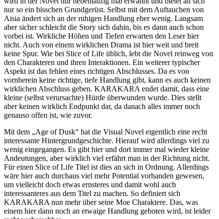
genauso offen ist, wie zuvor.
Mit dem „Age of Dusk“ hat die Visual Novel eigentlich eine recht
interessante Hintergrundgeschichte. Hierauf wird allerdings viel zu
wenig eingegangen. Es gibt hier und dort immer mal wieder kleine
Andeutungen, aber wirklich viel erfährt man in der Richtung nicht.
Für einen Slice of Life Titel ist dies an sich in Ordnung. Allerdings
wäre hier auch durchaus viel mehr Potential vorhanden gewesen,
um vielleicht doch etwas ernsteres und damit wohl auch
interessanteres aus dem Titel zu machen. So definiert sich
KARAKARA nun mehr über seine Moe Charaktere. Das, was
einem hier dann noch an etwaige Handlung geboten wird, ist leider
recht vorhersehbar.
Da es sich bei KARAKARA um eine Kinetic Novel handelt, gibt es
hier auch keine Entscheidungsmöglichkeiten. Was die Handlung
angeht, wird man hier also vor vollendete Tatsachen gestellt. Die
beiden Sexszenen bereichern nun nicht wirklich die Handlung und
wirken sogar etwas unangebracht in dem ganzen Setting. Vor allem
die erste Szene ist in dem Moment doch ein bisschen komisch
platziert und passt nicht wirklich zu den Charakteren. Ich würde hier
schon soweit gehen und sagen, dass die All-Ages Version das
bessere Produkt darstellt.
Illustrationen: