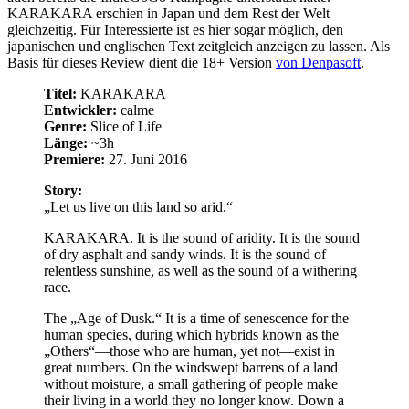
KARAKARA. It is the sound of aridity. It is the sound
of dry asphalt and sandy winds. It is the sound of
relentless sunshine, as well as the sound of a withering
race.
The „Age of Dusk.“ It is a time of senescence for the
human species, during which hybrids known as the
„Others“—those who are human, yet not—exist in
great numbers. On the windswept barrens of a land
without moisture, a small gathering of people make
their living in a world they no longer know. Down a
stretch of highway and far from the heart of the town
are two such people who run a small diner. To them,
the circumstances that reshaped their world is of far less
concern than the number of lunch boxes they can load
into their delivery vehicle. After all, leaving customers
hungry is not good for business, and business keeps
them fed. Day after day, they occupy themselves with
the endless work of their store. However, the
comfortable monotony of their daily lives is turned on
its head when they discover a large suitcase by the
roadside on their way home from deliveries. Lying on
the suitcase, unmoving, is a young girl with pink hair…