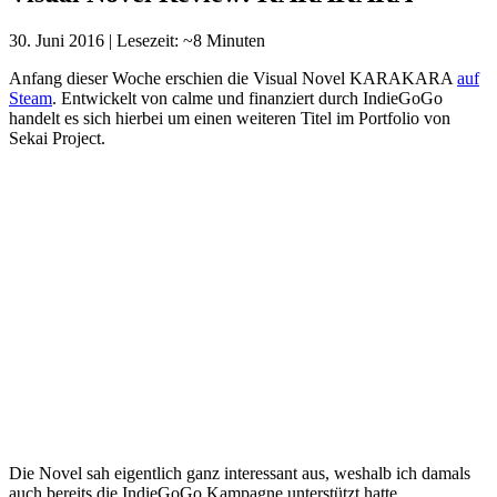
30. Juni 2016
|
Lesezeit: ~8 Minuten
Anfang dieser Woche erschien die Visual Novel KARAKARA
auf
Steam
. Entwickelt von calme und finanziert durch IndieGoGo
handelt es sich hierbei um einen weiteren Titel im Portfolio von
Sekai Project.
Die Novel sah eigentlich ganz interessant aus, weshalb ich damals
auch bereits die IndieGoGo Kampagne unterstützt hatte.
KARAKARA erschien in Japan und dem Rest der Welt
gleichzeitig. Für Interessierte ist es hier sogar möglich, den
japanischen und englischen Text zeitgleich anzeigen zu lassen. Als
Basis für dieses Review dient die 18+ Version
von Denpasoft
.
Titel:
KARAKARA
Entwickler:
calme
Genre:
Slice of Life
Länge:
~3h
Premiere:
27. Juni 2016
Story:
„Let us live on this land so arid.“