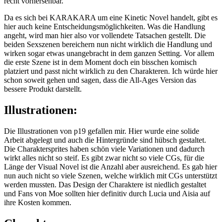
Die Illustrationen von p19 gefallen mir. Hier wurde eine solide
Arbeit abgelegt und auch die Hintergründe sind hübsch gestaltet.
Die Charaktersprites haben schön viele Variationen und dadurch
wirkt alles nicht so steif. Es gibt zwar nicht so viele CGs, für die
Länge der Visual Novel ist die Anzahl aber ausreichend. Es gab hier
nun auch nicht so viele Szenen, welche wirklich mit CGs unterstützt
werden mussten. Das Design der Charaktere ist niedlich gestaltet
und Fans von Moe sollten hier definitiv durch Lucia und Aisia auf
ihre Kosten kommen.
Charaktere:
Die Charaktere selbst sind nett gestaltet. Das wars dann aber auch.
Die Novel ist leider nicht lang genug, um den Charakteren wirklich
viel Persönlichkeit einzuhauchen. Dadurch wirken die Charaktere
etwas flach. Dafür hat man sich hier mehr Mühe gegeben, sie
zuckersüß zu gestalten. Eigentlich bin ich kein großer Fan davon,
wenn Charaktere sonst nichts aus macht, außer der Tatsache, dass
sie Moe sind. Zu Lucia würde ich allerdings nicht ‚Nein‘ sagen.
Vom Charakter hat sie mir am besten gefallen. Sie ist zwar ein
bisschen zurückhaltend, aber das gefällt mir gut. Aisia ist hingegen
schon etwas zu aufgedreht. Weiterhin ein natürlich wichtiger Punkt:
Tierohren. Was will man mehr bei seinen Charakteren.