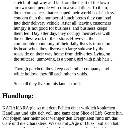
Though parched, they keep each other company, and
while hollow, they fill each other’s voids.
So shall they live on this land so arid.
Handlung:
KARAKARA glänzt mit dem Fehlen einer wirklich konkreten
Handlung und gibt sich voll und ganz dem Slice of Life Genre hin.
Wir folgen hier mehr oder weniger den Ereignissen rund um das
Café und die Charaktere. Was es mit „Age of Dusk“ auf sich hat,
wird in der Novel nur nebenläufig mal erwähnt und bietet an sich
nur so ein bisschen Grundgerüst. Selbst mit dem Auftauchen von
Aisia ändert sich an der ruhigen Handlung eher wenig. Langsam
aber sicher schleicht die Story sich dahin, bis es dann auch schon
vorbei ist. Wirkliche Höhen und Tiefen erwarten den Leser hier
nicht. Auch von einem wirklichen Drama ist hier weit und breit
keine Spur. Wie bei Slice of Life üblich, lebt die Novel reinweg von
den Charakteren und ihren Interaktionen. Ein weiterer typischer
Aspekt ist das fehlen eines richtigen Abschlusses. Da es von
vornherein keine richtige, tiefe Handlung gibt, kann es auch keinen
wirklichen Abschluss geben. KARAKARA endet damit, dass eine
kleine (selbst verursachte) Hürde überwunden wurde. Dies stellt
aber keinen wirklich Endpunkt dar, da danach alles immer noch